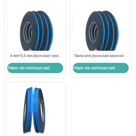
4 mm*0,5 mm βουτυλική ταινία
Ταινία από βουτυλικό καουτσούκ
για διπλό γυαλί σε υλικό μόνωσης
από μονωτικό γυαλί γραφείου 4
κτιρίων γραφείων
mmn*0,5 mm για διπλό γυαλί
Πάρτε την καλύτερη τιμή
Πάρτε την καλύτερη τιμή