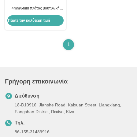
4mm/6mm πλάτος βουτυλική
ταινία για μονωμένο γυαλί
διαχωριστικό άμεση προμήθεια
Πάρτε την καλύτερη τιμή
Όλα τα σενάρια
1
Γρήγορη επικοινωνία
Διεύθυνση
18-D10916, Jianshe Road, Kaixuan Street, Liangxiang,
Fangshan District, Πεκίνο, Κίνα
Τηλ.
86-155-31489916