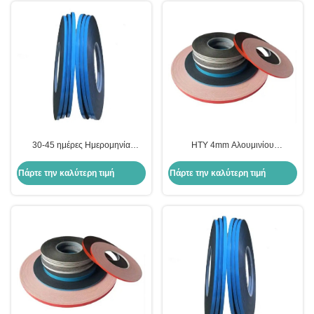
30-45 ημέρες Ημερομηνία
HTY 4mm Αλουμινίου
παράδοσης 4 mm βουτυλική
διαχωριστική ράβδος βουτυλική
ταινία για διπλό γυαλί σε μαύρο
ταινία 0,5mm/1mm Δυνατότητα
Πάρτε την καλύτερη τιμή
Πάρτε την καλύτερη τιμή
χρώμα
4mm/6mm πλάτος