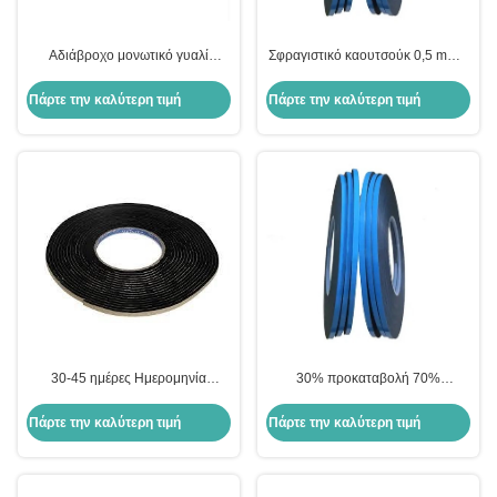
Αδιάβροχο μονωτικό γυαλί
Σφραγιστικό καουτσούκ 0,5 mm/1
Αλουμινίου 30% προκαταβολή
mm πάχος διπλής όψης PE
70% υπόλοιπο
γυάλινη αφρό ταινία για γυάλινο
Πάρτε την καλύτερη τιμή
Πάρτε την καλύτερη τιμή
παράθυρο
30-45 ημέρες Ημερομηνία
30% προκαταβολή 70%
παράδοσης Ταινία βουτυλίου για
ισοζυγίου διπλή πλευρική
διαχωριστικό αλουμινίου 0,5
βουτυλική ταινία για μονωτικές
Πάρτε την καλύτερη τιμή
Πάρτε την καλύτερη τιμή
mm/1 mm πάχος
μπάρες διαχωρισμού αλουμινίου