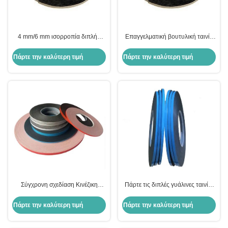
4 mm/6 mm ισορροπία διπλής
Επαγγελματική βουτυλική ταινία
επικάλυψης γυαλί ταινία για το
για μόνωση Αλουμινίου 23m
σφραγισμό
μήκος
Πάρτε την καλύτερη τιμή
Πάρτε την καλύτερη τιμή
Σύγχρονη σχεδίαση Κινέζικη
Πάρτε τις διπλές γυάλινες ταινίες
βουτυλική ταινία για μονωτικό
με σύγχρονο σχεδιασμό και
γυαλί 0,5 mm/1 mm πάχος
ημερομηνία παράδοσης 30-45
Πάρτε την καλύτερη τιμή
Πάρτε την καλύτερη τιμή
μακροχρόνια
ημερών