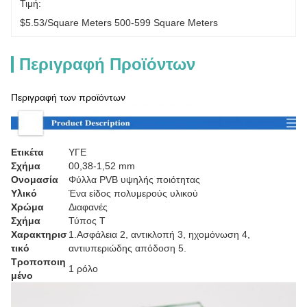
Τιμή:
$5.53/square Meters 500-599 Square Meters
Περιγραφή Προϊόντων
Περιγραφή των προϊόντων
Ετικέτα
ΥΓΕ
Σχήμα
00,38-1,52 mm
Ονομασία
Φύλλα PVB υψηλής ποιότητας
Υλικό
Ένα είδος πολυμερούς υλικού
Χρώμα
Διαφανές
Σχήμα
Τύπος T
Χαρακτηρισ
1.Ασφάλεια 2, αντικλοπή 3, ηχομόνωση 4,
τικό
αντιυπεριώδης απόδοση 5.
Τροποποιη
1 ρόλο
μένο