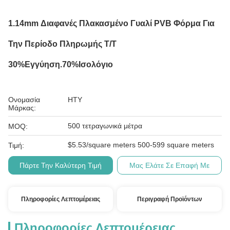
1.14mm Διαφανές Πλακασμένο Γυαλί PVB Φόρμα Για
Την Περίοδο Πληρωμής T/T
30%εγγύηση.70%ισολόγιο
Ονομασία
HTY
Μάρκας:
500 τετραγωνικά μέτρα
MOQ:
$5.53/square meters 500-599 square meters
Τιμή:
Πάρτε Την Καλύτερη Τιμή
Μας Ελάτε Σε Επαφή Με
Πληροφορίες Λεπτομέρειας
Περιγραφή Προϊόντων
Πληροφορίες Λεπτομέρειας