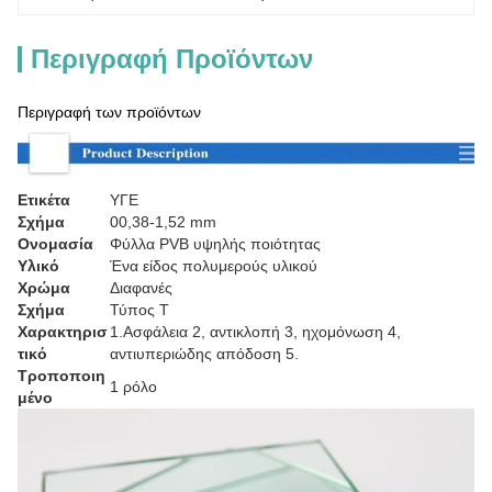
Περιγραφή Προϊόντων
Περιγραφή των προϊόντων
Ετικέτα
ΥΓΕ
Σχήμα
00,38-1,52 mm
Ονομασία
Φύλλα PVB υψηλής ποιότητας
Υλικό
Ένα είδος πολυμερούς υλικού
Χρώμα
Διαφανές
Σχήμα
Τύπος T
Χαρακτηρισ
1.Ασφάλεια 2, αντικλοπή 3, ηχομόνωση 4,
τικό
αντιυπεριώδης απόδοση 5.
Τροποποιη
1 ρόλο
μένο