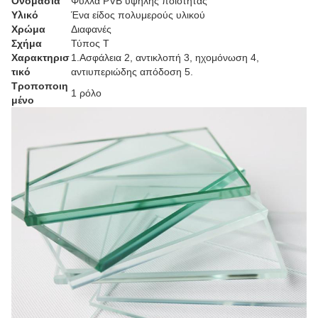
Ονομασία
Φύλλα PVB υψηλής ποιότητας
Υλικό
Ένα είδος πολυμερούς υλικού
Χρώμα
Διαφανές
Σχήμα
Τύπος T
Χαρακτηρισ
1.Ασφάλεια 2, αντικλοπή 3, ηχομόνωση 4,
τικό
αντιυπεριώδης απόδοση 5.
Τροποποιη
1 ρόλο
μένο