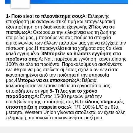
1- Ποιο είναι το πλεονέκτημα σου;
Α: Ειλικρινής 
επιχείρηση με ανταγωνιστική τιμή και επαγγελματική 
εξυπηρέτηση στη διαδικασία εξαγωγής.
2Πώς να σε 
πιστέψω;
Α: Θεωρούμε την ειλικρίνεια ως τη ζωή της 
εταιρείας μας, μπορούμε να σας πούμε τα στοιχεία 
επικοινωνίας των άλλων πελατών μας για να ελέγξετε την 
πίστωση μας.Η παραγγελία και τα χρήματα σας θα είναι 
καλά εγγυημένα..
3Μπορείτε να δώσετε εγγύηση στα 
προϊόντα σας;
Α: Ναι, παρέχουμε εγγύηση ικανοποίησης 
100% σε όλα τα προϊόντα. Παρακαλούμε να αισθάνεστε 
ελεύθεροι να μας στείλετε αμέσως σχόλια αν δεν είστε 
ικανοποιημένοι από την ποιότητα ή την υπηρεσία 
μας.
4Μπορώ να σε επισκεφτώ;
Α: Βέβαια, 
καλωσορίσατε να επισκεφθείτε το εργοστάσιό μας 
οποιαδήποτε στιγμή.
5- Τι λες για το χρόνο 
παράδοσης;
Α: Εντός 15-30 ημερών μετά την 
επιβεβαίωση της απαίτησής σας.
6-Τι είδους πληρωμές 
υποστηρίζει η εταιρεία σας;
Α: T/T, 100% L/C σε θέα, 
μετρητά, Western Union γίνονται αποδεκτά, αν έχετε άλλη 
πληρωμή, παρακαλώ επικοινωνήστε μαζί μου.