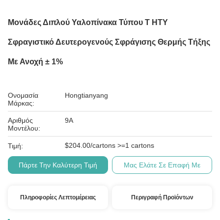
Μονάδες Διπλού Υαλοπίνακα Τύπου T HTY
Σφραγιστικό Δευτερογενούς Σφράγισης Θερμής Τήξης
Με Ανοχή ± 1%
Ονομασία
Hongtianyang
Μάρκας:
Αριθμός
9Α
Μοντέλου:
$204.00/cartons >=1 cartons
Τιμή:
Πάρτε Την Καλύτερη Τιμή
Μας Ελάτε Σε Επαφή Με
Πληροφορίες Λεπτομέρειας
Περιγραφή Προϊόντων